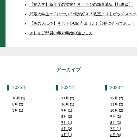
【祝入学】新年度の挨拶ときじキジの部員募集【祝進級】
武蔵大学生ー？はーい？何が好き？教室よりもボッチスペー
【あの人は今】きじキジOB 寺田（元）部長に会ってみよう
きじキジ部員の年末年始の過ごし方
アーカイブ
2025年
2024年
2023年
10月 (1)
11月 (2)
12月 (2)
8月 (2)
10月 (1)
11月 (2)
3月 (1)
9月 (1)
10月 (2)
8月 (2)
9月 (2)
7月 (1)
8月 (3)
5月 (2)
7月 (1)
4月 (1)
6月 (4)