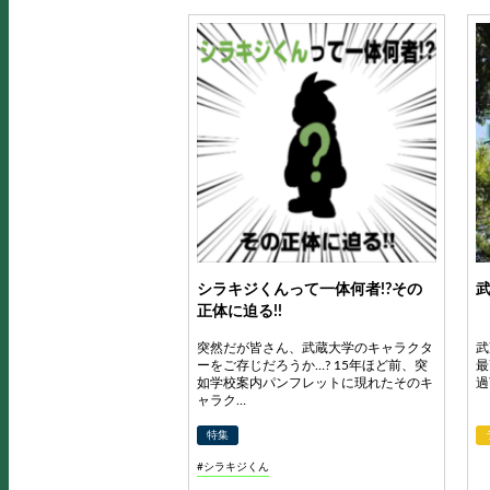
シラキジくんって一体何者!?その
正体に迫る!!
突然だが皆さん、武蔵大学のキャラクタ
武
ーをご存じだろうか…? 15年ほど前、突
最
如学校案内パンフレットに現れたそのキ
過
ャラク…
特集
#シラキジくん