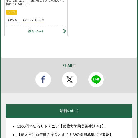
本当であれば、１年生のみなさんは武蔵大学に
慣れてくる頃…。 …
ライフ
#マンガ
#キャンパスライフ
読んでみる
SHARE!
最新のキジ
1100円で知るリトアニア【武蔵大学的美術生活＃1】
【祝入学】新年度の挨拶ときじキジの部員募集【祝進級】