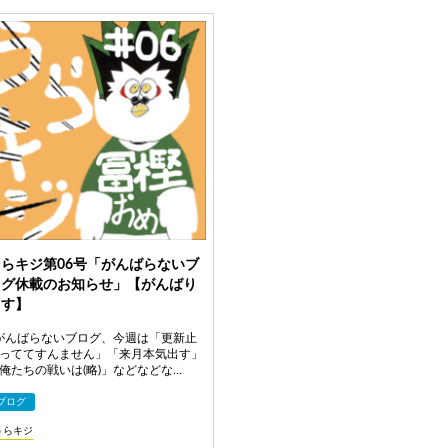
うらキジ第06号「がんばらないブ
ログ休載のお知らせ」【がんばり
ます】
んばらないブログ、今週は「更新止
っててすんません」「来月本気出す」
俺たちの戦いは(略)」などなどな…
ブログ
うらキジ