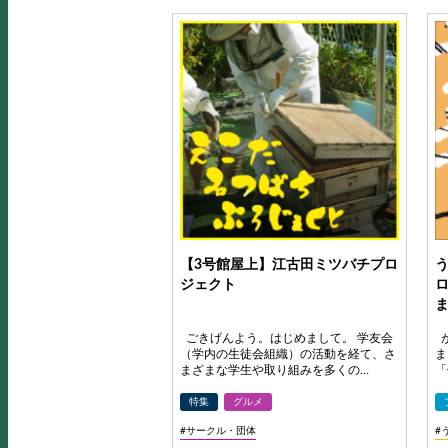
【3号館屋上】江古田ミツバチプロ
ジェクト
ごきげんよう。はじめまして。 学友会
が
（学内の生徒会組織）の活動を経て、さ
ま
まざまな学生や取り組みを多くの…
「
特集
グルメ
#サークル・団体
#