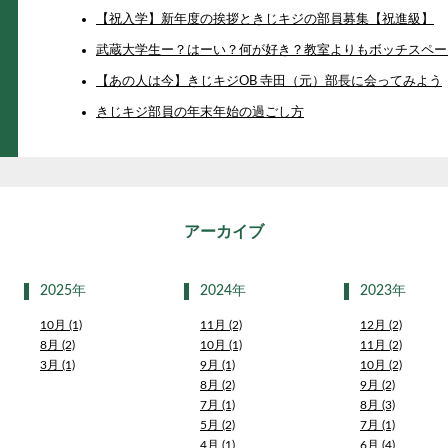
【祝入学】新年度の挨拶ときじキジの部員募集【祝進級】
武蔵大学生ー？はーい？何が好き？教室よりもボッチスペー
【あの人は今】きじキジOB 寺田（元）部長に会ってみよう
きじキジ部員の年末年始の過ごし方
アーカイブ
2025年
2024年
2023年
10月 (1)
11月 (2)
12月 (2)
8月 (2)
10月 (1)
11月 (2)
3月 (1)
9月 (1)
10月 (2)
8月 (2)
9月 (2)
7月 (1)
8月 (3)
5月 (2)
7月 (1)
4月 (1)
6月 (4)