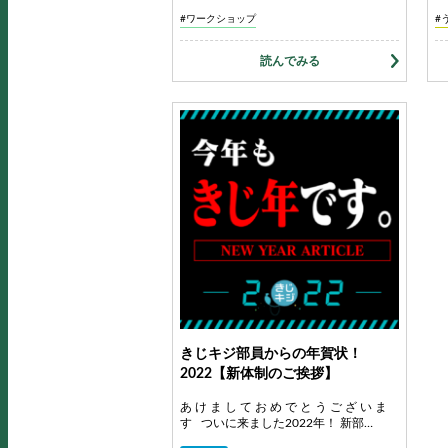
#ワークショップ
#
読んでみる
きじキジ部員からの年賀状！
2022【新体制のご挨拶】
あ け ま し て お め で と う ご ざ い ま
す ついに来ました2022年！ 新部…