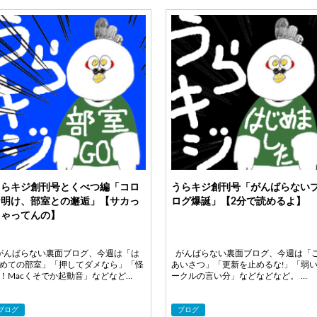
うらキジ創刊号とくべつ編「コロ
うらキジ創刊号「がんばらない
ナ明け、部室との邂逅」【サカっ
ログ爆誕」【2分で読めるよ】
ちゃってんの】
んばらない裏面ブログ、今週は「は
がんばらない裏面ブログ、今週は「
めての部室」「押してダメなら」「怪
あいさつ」「更新を止めるな!」「弱
！Macくそでか起動音」などなど…
ークルの言い分」などなどなど。 …
ブログ
ブログ