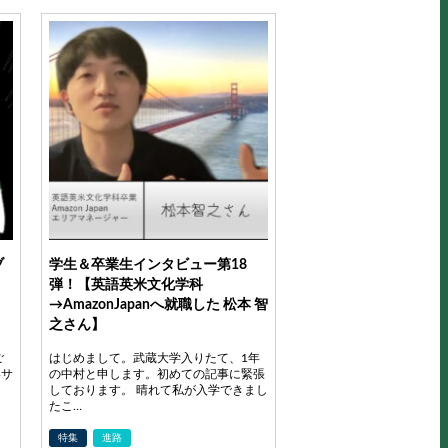
ブ
学生＆卒業生インタビュー第18
弾！【英語英米文化学科
→AmazonJapanへ就職した 松本 智
之さん】
ご
はじめまして。武蔵大学入りたて、1年
いサ
の中村と申します。初めての記事に緊張
しております。 晴れて私が入学できまし
たこ…
特集
進路