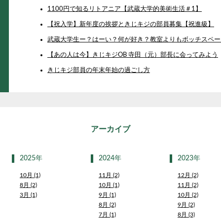
1100円で知るリトアニア【武蔵大学的美術生活＃1】
【祝入学】新年度の挨拶ときじキジの部員募集【祝進級】
武蔵大学生ー？はーい？何が好き？教室よりもボッチスペー
【あの人は今】きじキジOB 寺田（元）部長に会ってみよう
きじキジ部員の年末年始の過ごし方
アーカイブ
2025年
2024年
2023年
10月 (1)
11月 (2)
12月 (2)
8月 (2)
10月 (1)
11月 (2)
3月 (1)
9月 (1)
10月 (2)
8月 (2)
9月 (2)
7月 (1)
8月 (3)