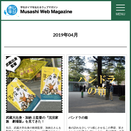
MENU
2019年04月
武蔵大出身・加納 土監督の『沈没家
パンドラの箱
族 劇場版』を見てきた！
先日、武蔵大学出身の映画監督、加納土さんを
春の訪れを少しづつ感じさせるこの季節、皆さ