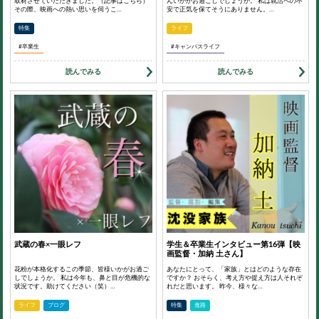
取材させていただきました。（記事はこちら）
んいかがお過ごしでしょうか。 私は就活への不
その際、映画への熱い思いを伺うこ…
安で正気を保てそうにありません。…
特集
ライフ
#卒業生
#キャンパスライフ
読んでみる
読んでみる
武蔵の春×一眼レフ
学生＆卒業生インタビュー第16弾【映
画監督・加納 土さん】
花粉が本格化するこの季節、皆様いかがお過ご
あなたにとって、「家族」とはどのような存在
しでしょうか。 私は今年も、鼻と目が危機的な
ですか？ おそらく、考え方や捉え方は人それぞ
状況です。助けてください（笑）…
れだと思います。 昨今、様々な…
ライフ
ブログ
特集
進路