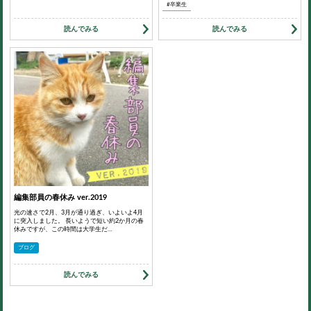
#卒業生
読んでみる
読んでみる
編集部員の春休み ver.2019
光の速さで2月、3月が通り過ぎ、いよいよ4月
に突入しました。 長いようで短い約2か月の春
休みですが、この時間は大学生だ…
ブログ
読んでみる