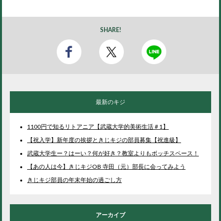
SHARE!
最新のキジ
1100円で知るリトアニア【武蔵大学的美術生活＃1】
【祝入学】新年度の挨拶ときじキジの部員募集【祝進級】
武蔵大学生ー？はーい？何が好き？教室よりもボッチスペース！
【あの人は今】きじキジOB 寺田（元）部長に会ってみよう
きじキジ部員の年末年始の過ごし方
アーカイブ