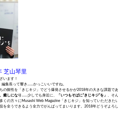
年 芝山琴里
ざいます！
。編集長って響き……かっこいいですね。
ちの個性を「きじキジ」でどう爆発させるかが2018年の大きな課題で
、癒しになり
……少しでも身近に、
「いつもそばに”きじキジ”を」
、そん
の方々にMusashi Web Magazine「きじキジ」を知っていただ
役を全うできるよう全力でがんばってまいります。2018年どうぞよろ