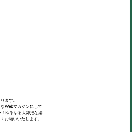
あります。
なWebマガジンにして
きたい！ゆるゆる大雑把な編
しくお願いいたします。