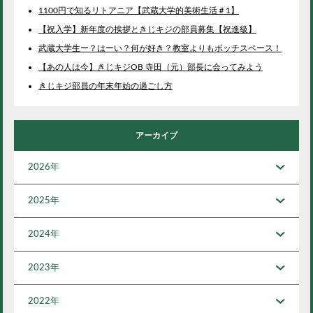
1100円で知るリトアニア【武蔵大学的美術生活＃1】
【祝入学】新年度の挨拶ときじキジの部員募集【祝進級】
武蔵大学生ー？はーい？何が好き？教室よりもボッチスペース！
【あの人は今】きじキジOB 寺田（元）部長に会ってみよう
きじキジ部員の年末年始の過ごし方
アーカイブ
2026年
2025年
2024年
2023年
2022年