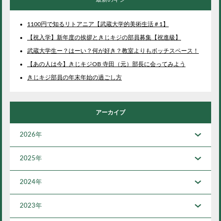
1100円で知るリトアニア【武蔵大学的美術生活＃1】
【祝入学】新年度の挨拶ときじキジの部員募集【祝進級】
武蔵大学生ー？はーい？何が好き？教室よりもボッチスペース！
【あの人は今】きじキジOB 寺田（元）部長に会ってみよう
きじキジ部員の年末年始の過ごし方
アーカイブ
2026年
2025年
2024年
2023年