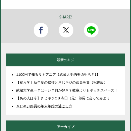
SHARE!
最新のキジ
1100円で知るリトアニア【武蔵大学的美術生活＃1】
【祝入学】新年度の挨拶ときじキジの部員募集【祝進級】
武蔵大学生ー？はーい？何が好き？教室よりもボッチスペース！
【あの人は今】きじキジOB 寺田（元）部長に会ってみよう
きじキジ部員の年末年始の過ごし方
アーカイブ