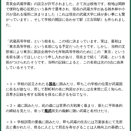
育英会武蔵学園）の設立が許可されました。さて次は校地です。校地は閑静
で便利な都心近郊という条件で選考され、現在の武蔵大学がある雑木林や小
川が流れる場所に決まりました（これは現在の武蔵大学に緑が多い事にも繋
がっています）。そして学校の開設に合わせて駅（江古田駅）も作られまし
た。
「武蔵高等学校」という校名も、この頃に決まっています。実は、最初は
「東京高等学校」という名前になる予定だったそうです。しかし、当時の文
部省により東京に新設企画中の七年制高等学校のためにこの「東京」という
名前を譲ってほしいという申し入れがあり、現在まで続く「武蔵」という名
前がつけられたそうです。当時の記録によると、この名前は次の3点に由来
しているそうです。
＜１＞ 学校の設立されたる
国名
に因みたり。即ちこの学校の位置が武蔵国
に在るが故なり。而して郡町村の名に拘泥せざれしは古来世に広く知られ、
且尊き記録を有する国名を採るに若ざるを以てなり。
＜２＞ 歳に因みたり。此の歳には世界の大戦漸く戢まり、新たに平和条約
の締結を見たり。依って
戢武
崇文の義解に随い武蔵と名付けたり。
＜３＞ 学校訓育の要義に因みたり。即ち武蔵の往古には万葉仮名にて无邪
志と書かれたり。然るに人として邪志を有せざることは人格向上の基礎にし