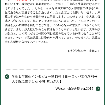
れています。残念ながら知名度はちょっと低く、正直私も受験期になるまで
は知りませんでした…。しかし、そんな武蔵大学の少人数教育の良さを1年
生である私も実感することがあります。たとえば上にも書いた「ゼミ」。武
蔵大学では一年生から全員がゼミに所属します。このゼミでは、少人数で毎
週話し合いをします。私のゼミでは合宿にもいきました。そんなゼミの中で
議論を交わす経験を積むことができ、いろいろな人の意見にふれることがで
きます。また、少人数だからこそ友達もつくりやすいと思います。大学が少
人数だと、よく同じゼミの仲間や同じ授業を取っている仲間に会うことがで
きます。その中で私は武蔵に馴染めたと思っています。ぜひ皆さん、武蔵大
学を志望校に入れてみてください。
［社会学部１年 小保方］
学生＆卒業生インタビュー第13弾【ヨーロッパ文化学科→
大学院に進学した 小林 紫乃さん】
Welcome!白雉祭 ver.2016