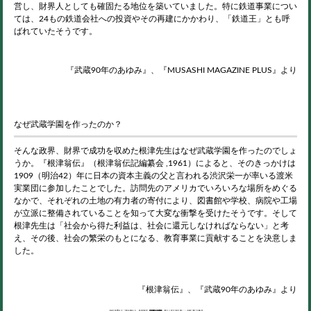
営し、財界人としても確固たる地位を築いていました。特に鉄道事業につい
ては、24もの鉄道会社への投資やその再建にかかわり、「鉄道王」とも呼
ばれていたそうです。
『武蔵90年のあゆみ』、『MUSASHI MAGAZINE PLUS』より
なぜ武蔵学園を作ったのか？
そんな政界、財界で成功を収めた根津先生はなぜ武蔵学園を作ったのでしょ
うか。『根津翁伝』（根津翁伝記編纂会 ,1961）によると、そのきっかけは
1909（明治42）年に日本の資本主義の父と言われる渋沢栄一が率いる渡米
実業団に参加したことでした。訪問先のアメリカでいろいろな場所をめぐる
なかで、それぞれの土地の有力者の寄付により、図書館や学校、病院や工場
が立派に整備されていることを知って大変な衝撃を受けたそうです。そして
根津先生は「社会から得た利益は、社会に還元しなければならない」と考
え、その後、社会の繁栄のもとになる、教育事業に貢献することを決意しま
した。
『根津翁伝』、『武蔵90年のあゆみ』より