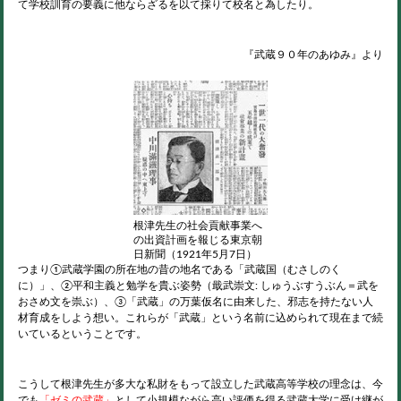
て学校訓育の要義に他ならざるを以て採りて校名と為したり。
『武蔵９０年のあゆみ』より
根津先生の社会貢献事業へ
の出資計画を報じる東京朝
日新聞（1921年5月7日）
つまり①武蔵学園の所在地の昔の地名である「武蔵国（むさしのく
に）」、②平和主義と勉学を貴ぶ姿勢（戢武崇文: しゅうぶすうぶん＝武を
おさめ文を崇ぶ）、③「武蔵」の万葉仮名に由来した、邪志を持たない人
材育成をしよう想い。これらが「武蔵」という名前に込められて現在まで続
いているということです。
こうして根津先生が多大な私財をもって設立した武蔵高等学校の理念は、今
でも
「ゼミの武蔵」
として小規模ながら高い評価を得る武蔵大学に受け継が