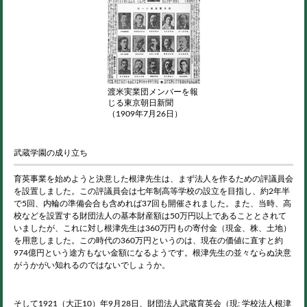
渡米実業団メンバーを報
じる東京朝日新聞
（1909年7月26日）
武蔵学園の成り立ち
育英事業を始めようと決意した根津先生は、まず法人を作るための評議員会
を設置しました。この評議員会は七年制高等学校の設立を目指し、約2年半
で5回、内輪の準備会合も含めれば37回も開催されました。また、当時、高
校などを設置する財団法人の基本財産額は50万円以上であることとされて
いましたが、これに対し根津先生は360万円もの寄付金（現金、株、土地）
を用意しました。この時代の360万円というのは、現在の価値に直すと約
974億円という途方もない金額になるようです。根津先生の並々ならぬ決意
がうかがい知れるのではないでしょうか。
そして1921（大正10）年9
月28
日、財団法人武蔵育英会（現: 学校法人根津