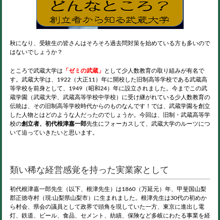
秋になり、受験生の皆さんはそろそろ過去問対策を始めている方も多いので
はないでしょうか？
ところで武蔵大学は
「ゼミの武蔵」
として少人数教育の取り組みが有名で
す。武蔵大学は、1922（大正11）年に開校した旧制高等学校である武蔵高
等学校を前身として、1949（昭和24）年に設立されました。今までこの武
蔵学園（武蔵大学、武蔵高等学校中学校）に受け継がれている少人数教育の
伝統は、その旧制高等学校時代からのものなんです！では、武蔵学園を創立
した人物とはどのような人だったのでしょうか。今回は、旧制・武蔵高等学
校の
創立者、初代根津嘉一郎
先生にフォーカスして、武蔵大学のルーツにつ
いて迫っていきたいと思います。
類い稀な経営感覚を持った実業家として
初代根津嘉一郎先生（以下、根津先生）は1860（万延元）年、甲斐国山梨
郡正徳寺村（現:山梨県山梨市）に生まれました。根津先生は30代の初めか
ら村会、県会の議員として政界で頭角を現していた一方、東京に進出し電
灯、鉄道、ビール、食品、セメント、紡績、保険など多岐にわたる事業を経