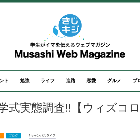
ント
勉強
ライフ
進路
恋愛
グルメ
ブ
年入学式実態調査!!【ウィズコ
#キャンパスライフ
ト
ブログ