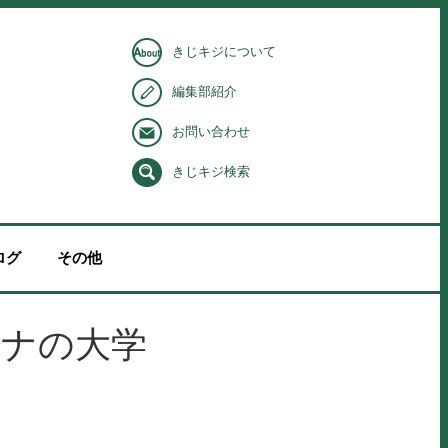
きじキジについて
編集部紹介
お問い合わせ
きじキジ検索
ログ
その他
ロナの大学