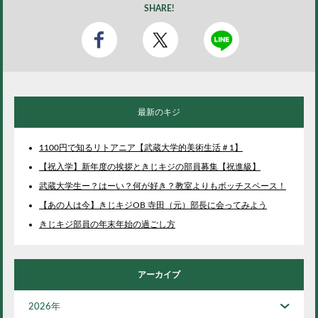
SHARE!
最新のキジ
1100円で知るリトアニア【武蔵大学的美術生活＃1】
【祝入学】新年度の挨拶ときじキジの部員募集【祝進級】
武蔵大学生ー？はーい？何が好き？教室よりもボッチスペース！
【あの人は今】きじキジOB 寺田（元）部長に会ってみよう
きじキジ部員の年末年始の過ごし方
アーカイブ
2026年