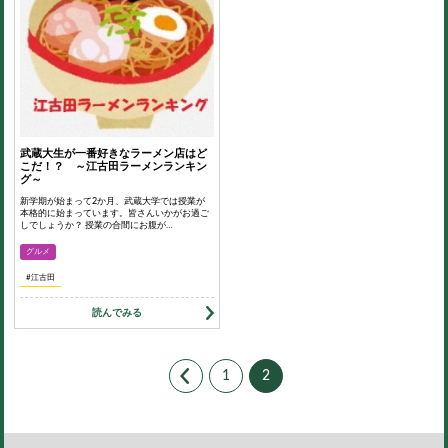
武蔵大生が一番好きなラーメン店はど
こだ！？ ～江古田ラーメンランキン
グ～
新学期が始まって2か月、武蔵大学では授業が
本格的に始まっています。皆さんいかがお過ご
しでしょうか？ 授業の合間にお腹が…
グルメ
#江古田
読んでみる
1
2