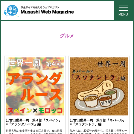
MENU
グルメ
江古田世界一周 第４部『スペイン』
江古田世界一周 第３部『ネパール』
×『アランダルース』編
×『スワタントラ』編
世界各地の飲食店が集まる江古田で、食の世界
私たちは、2017年の夏から、江古田で世界を一