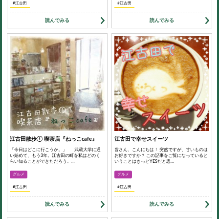
#江古田
#江古田
読んでみる
読んでみる
江古田散歩① 喫茶店『ねっこcafe』
江古田で幸せスイーツ
「今日はどこに行こうか。」 武蔵大学に通
皆さん、こんにちは！ 突然ですが、甘いものは
い始めて、もう3年。江古田の町を私はどのく
お好きですか？ この記事をご覧になっていると
らい知ることができただろう。…
いうことはきっとYESだと思…
グルメ
グルメ
#江古田
#江古田
読んでみる
読んでみる