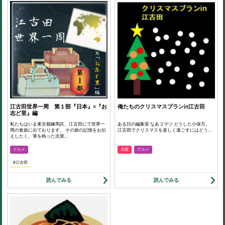
江古田世界一周 第１部『日本』×『お
俺たちのクリスマスプランin江古田
志ど里』編
私たちはいま東京都練馬区、江古田にて世界一
ある日の編集室 なあコマツ どうした小保方。
周の食旅に出ております。 その旅の記憶をお伝
江古田でクリスマスを楽しく過ごすにはどう…
えしたく、筆を執った次第…
グルメ
恋愛
グルメ
#江古田
読んでみる
読んでみる