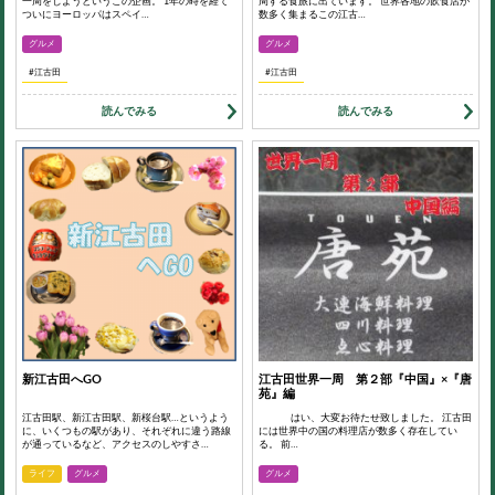
一周をしようというこの企画。 1年の時を経て
周する食旅に出ています。 世界各地の飲食店が
ついにヨーロッパはスペイ…
数多く集まるこの江古…
グルメ
グルメ
#江古田
#江古田
読んでみる
読んでみる
新江古田へGO
江古田世界一周 第２部『中国』×『唐
苑』編
江古田駅、新江古田駅、新桜台駅…というよう
はい、大変お待たせ致しました。 江古田
に、いくつもの駅があり、それぞれに違う路線
には世界中の国の料理店が数多く存在してい
が通っているなど、アクセスのしやすさ…
る。 前…
ライフ
グルメ
グルメ