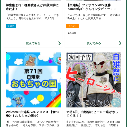
学生集まれ！梶裕貴さんが武蔵大学に
【白雉祭】フェザコン2022優勝
来たよ！
〈amemiya〉さんインタビュー！！
「武蔵大学に梶くんが来たぞ…！！！」 ごき
こんにちは、きじキジ編集部です！ さて本日
げんよう。四年のももんがです。 10月5日…
11/4(土)、いよいよ武蔵大学 白…
ブログ
イベント
#白雉祭
読んでみる
読んでみる
Welcome! 白雉祭 ver.２０２３ 【食べ
11月4日、白雉祭にヒーロー達がやっ
歩け！おもちゃの国を】
てくる！？
秋、それは自由の季節。 したいことに全力で
良い子のみんな、俺の名前は中村！きじキジ編
打ち込める… そんな季節。 スポーツの秋、読
集部員だ！ 突然だが、 君たちは、「閃耀（…