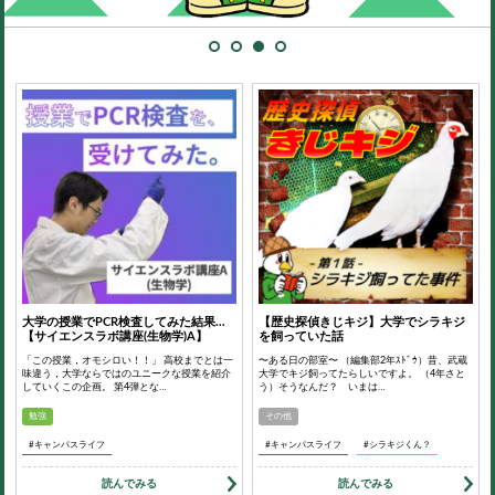
大学の授業でPCR検査してみた結果…
【歴史探偵きじキジ】大学でシラキジ
【サイエンスラボ講座(生物学)A】
を飼っていた話
「この授業，オモシロい！！」 高校までとは一
〜ある日の部室〜 （編集部2年ｽﾄﾞｳ）昔、武蔵
味違う，大学ならではのユニークな授業を紹介
大学でキジ飼ってたらしいですよ。 （4年さと
していくこの企画。 第4弾とな…
う）そうなんだ？ いまは…
勉強
その他
#キャンパスライフ
#キャンパスライフ
#シラキジくん？
読んでみる
読んでみる