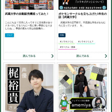
武蔵大学の自動販売機巡ってみた！
ポケモンサークルを立ち上げた1年生の
話【武蔵大学】
こんにちは！11月に入ってすぐに文化祭があり
武蔵大学の正門前で、不思議な学生がおもむ
ドタバタしてるうちに一気に寒い季節になりま
ろに立っています。 &…
したね…。季節の変わり目は自販機の…
ブログ
特集
#シラキジくん
#シラキジくん？
#サークル・団体
読んでみる
読んでみる