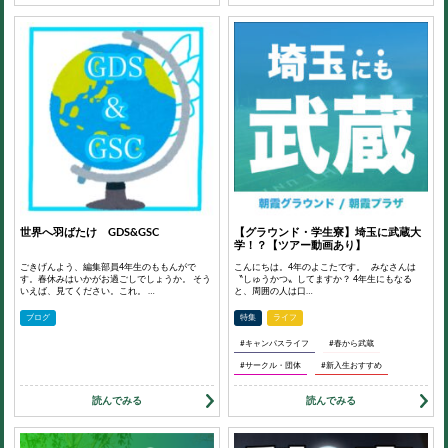
世界へ羽ばたけ GDS&GSC
【グラウンド・学生寮】埼玉に武蔵大
学！？【ツアー動画あり】
ごきげんよう、編集部員4年生のももんがで
こんにちは。4年のよこたです。 みなさんは
す。春休みはいかがお過ごしでしょうか。 そう
〝しゅうかつ〟してますか？ 4年生にもなる
いえば、見てください。これ。 …
と、周囲の人は口…
ブログ
特集
ライフ
#キャンパスライフ
#春から武蔵
#サークル・団体
#新入生おすすめ
読んでみる
読んでみる