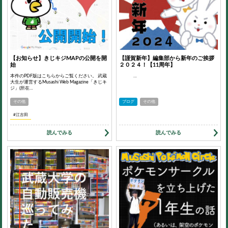
【お知らせ】きじキジMAPの公開を開
【謹賀新年】編集部から新年のご挨拶
始
２０２４！【11周年】
本件のPDF版はこちらからご覧ください。 武蔵
…
大生が運営するMusashi Web Magazine「きじキ
ジ」(所在…
その他
ブログ
その他
#江古田
読んでみる
読んでみる