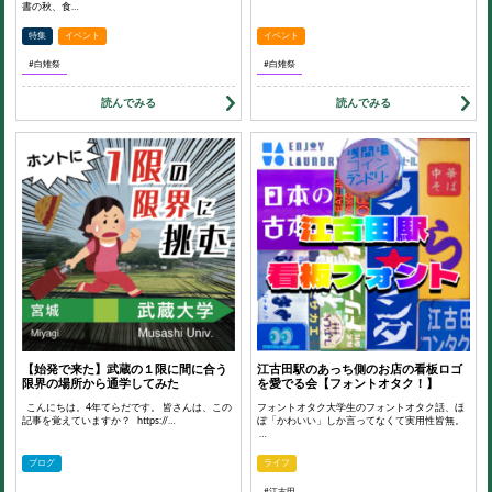
書の秋、食…
特集
イベント
イベント
#白雉祭
#白雉祭
読んでみる
読んでみる
【始発で来た】武蔵の１限に間に合う
江古田駅のあっち側のお店の看板ロゴ
限界の場所から通学してみた
を愛でる会【フォントオタク！】
こんにちは。4年てらだです。 皆さんは、この
フォントオタク大学生のフォントオタク話、ほ
記事を覚えていますか？ https://…
ぼ「かわいい」しか言ってなくて実用性皆無。
…
ブログ
ライフ