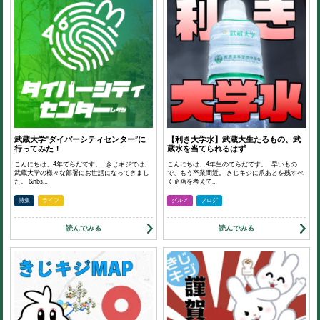
武蔵大学“ダイバーシティセンター”に
【利き大学水】武蔵大生たるもの、武
行ってみた！
蔵水を当てられるはず
こんにちは、4年てらだです。 きじキジでは、
こんにちは、4年生のてらだです。 早いもの
武蔵大学の様々な部署にお世話になってきまし
で、もう卒業間近。 きじキジに爪あとを残すべ
た。 &nbs…
く企画を考えて…
特集
ライフ
グルメ
ブログ
読んでみる
読んでみる