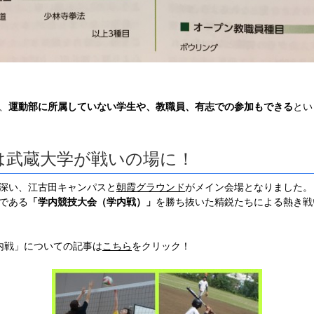
、
運動部に所属していない学生や、教職員、有志での参加もできる
とい
年は武蔵大学が戦いの場に！
深い、江古田キャンパスと
朝霞グラウンド
がメイン会場となりました。
である
「学内競技大会（学内戦）」
を勝ち抜いた精鋭たちによる熱き戦
内戦」についての記事は
こちら
をクリック！