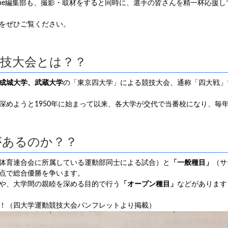
Magazine編集部も、撮影・取材をすると同時に、選手の皆さんを精一杯応援
をぜひご覧ください。
競技大会とは？？
成城大学、武蔵大学
の「東京四大学」による競技大会、通称「四大戦」
深めようと1950年に始まって以来、各大学が交代で当番校になり、毎年
があるのか？？
体育連合会に所属している運動部同士による試合）と
「一般種目」
（サ
点で総合優勝を争います。
や、大学間の親睦を深める目的で行う
「オープン種目」
などがあります
！（四大学運動競技大会パンフレットより掲載）