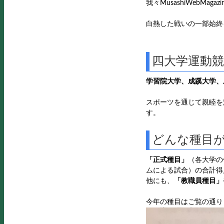
我々MusashiWeb
白熱した戦いの一部始終
四大学運動
学習院大学、成蹊大学、
スポーツを通じて親睦を
す。
どんな種目
「正式種目」
（各大学の
ムによる試合）の合計得
他にも、
「教職員種目」
今年の種目はご覧の通り