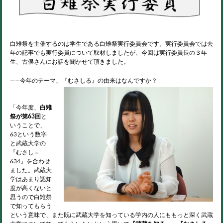
白雉祭を主催するのは学生である白雉祭実行委員会です。実行委員会では去
年の記事でも実行委員について取材しましたが、今回は実行委員長の３年
生、古俣さんにお話を聞かせて頂きました。
――今年のテーマ、『むさしる』の由来はなんですか？
「今年度、
白雉
祭が第63回
と
いうことで、
63という数字
と武蔵大学の
『むさし＝
634』を合わせ
ました。武蔵大
学はあまり認知
度が高くないと
思うので白雉祭
で知ってもらう
という意味で、また既に武蔵大学を知っている学内の人にももっと深く武蔵