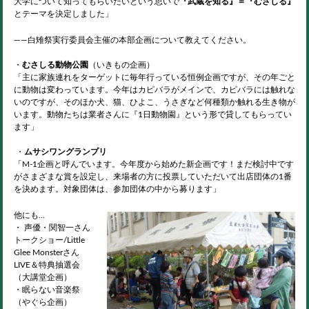
大学について知ってもらいたいという思いで
『武蔵を知る』＝『むさしる』
とテーマを決定しました」
――白雉祭実行委員会主催の本部企画について教えてください。
・
むさしる動物公園
（いきもの企画）
「主に家族連れをターゲットに毎年行っている恒例企画ですが、その年ごと
に動物は変わっています。今年はカピバラがメインで、カピバラには触れな
いのですが、そのほか犬、猫、ひよこ、うさぎなど何種類か触れる生き物が
います。動物たちは業者さんに『1日動物園』という形で貸してもらってい
ます」
・
ムサシワングランプリ
「M-1企画と呼んでいます。今年度から始めた新企画です！まだ検討中です
がさまざまな賞を設定し、来場者の方に投票していただいて出店団体の1番
を決めます。対象団体は、参加団体の中から募ります」
他にも…
・ 声優・関智一さん
トークショー/Little
Glee Monsterさん
LIVE＆特典抽選会
（大講堂企画）
・眠らない音楽祭
（やぐら企画）