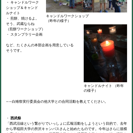
・ キャンドルワーク
ショップ＆キャンド
ルナイト
キャンドルワークショップ
・ 煎餅、焼けるよ。
（昨年の様子）
そう、武蔵ならね
（煎餅ワークショップ）
・ スタンプラリー企画
など、たくさんの本部企画を用意している
そうです。
キャンドルナイト （昨年
の様子）
――白雉祭実行委員会の他大学との合同活動を教えてください。
・
西武祭
「西武沿線という繋がりでいっしょに広報活動をしようという目的で、去年
から早稲田大学の所沢キャンパスさんと始めたものです。今年はさらに規模