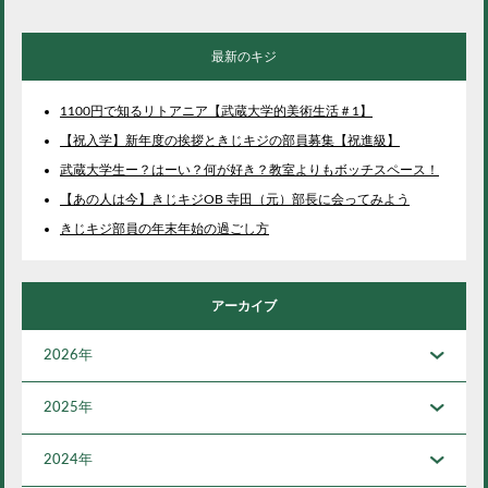
最新のキジ
1100円で知るリトアニア【武蔵大学的美術生活＃1】
【祝入学】新年度の挨拶ときじキジの部員募集【祝進級】
武蔵大学生ー？はーい？何が好き？教室よりもボッチスペース！
【あの人は今】きじキジOB 寺田（元）部長に会ってみよう
きじキジ部員の年末年始の過ごし方
アーカイブ
2026年
2025年
2024年