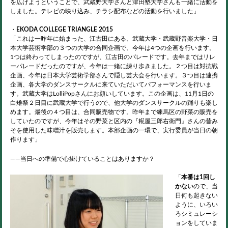
を広げようということで、武蔵野大学さんと津田塾大学さんも一緒に活動を
しました。テレビの映り込み、チラシ配布などの活動を行いました」
・
EKODA COLLEGE TRIANGLE 2015
「これは一昨年に始まった、江古田にある、武蔵大学・武蔵野音楽大学・日
本大学芸術学部の３つの大学の合同企画で、今年は4つの企画を行います。
1つは終わってしまったのですが、江古田のパレードです。去年まではリレ
ーパレードだったのですが、今年は一緒に練り歩きました。２つ目は対抗戦
企画、今年は日本大学芸術学部さんで隠し芸大会を行います。３つ目は連携
企画、各大学のダンスサークルに来ていただいてパフォーマンスを行いま
す。武蔵大学はLolliPopさんにお願いしています。この企画は、11月1日の
白雉祭２日目に武蔵大学で行うので、他大学のダンスサークルの踊りも楽し
めます。最後の４つ目は、合同販売物です。昨年まで練馬区の野菜の販売を
していたのですが、今年はその野菜と区内の『糀屋三郎右衛門』さんの昔み
そを使用した味噌汁を販売します。本部企画の一環で、実行委員が当日の朝
作ります」
――当日への準備で心掛けていることはありますか？
「
本番は1回し
かない
ので、当
日何も起きない
ように、いろい
ろシミュレーシ
ョンをしていま