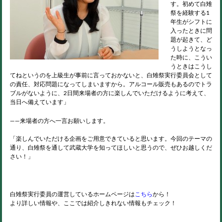
す。初めて白雉
祭を経験する1
年生がシフトに
入ったときに問
題が起きて、ど
うしようとなっ
た時に、こうい
うときはこうし
てねというのを上級生が事前に言っておかないと、白雉祭実行委員会として
の責任、対応問題になってしまいますから。アルコール販売もあるのでトラ
ブルがないように、2日間来場者の方に楽しんでいただけるように考えて、
当日へ備えています」
――来場者の方へ一言お願いします。
「楽しんでいただける企画をご用意できていると思います。今回のテーマの
通り、白雉祭を通して武蔵大学を知ってほしいと思うので、ぜひお越しくだ
さい！」
白雉祭実行委員の運営しているホームページは
こちら
から！
より詳しい情報や、ここでは紹介しきれない情報もチェック！